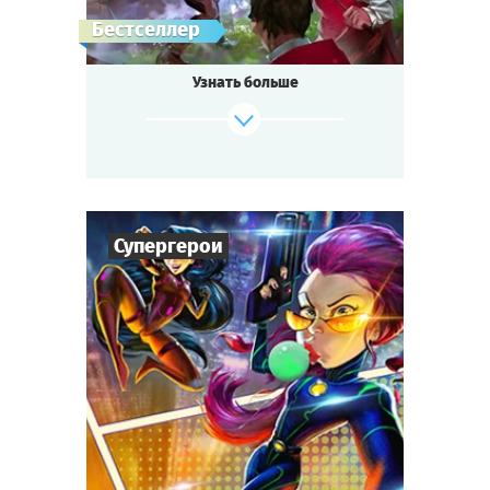
Бестселлер
Узнать больше
Супергерои
Cыграть
Смотреть сценарий
6
-
36
Игроков
1-1,5
ч.
Время игры
Супергерои
Тематика
Квестория
Тип квеста