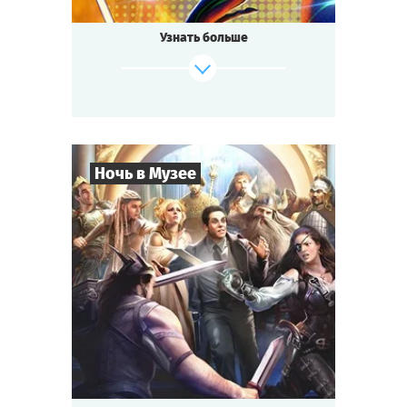
Узнать больше
Ночь в Музее
8
-
35
Игроков
2-3
ч.
Время игры
Приключения
Тематика
Cыграть
Смотреть сценарий
Квестория
Тип квеста
Всегда мечтали подержать за руку Ивана
Грозного, сделать селфи с вождём
викингов или побеседовать с Еленой