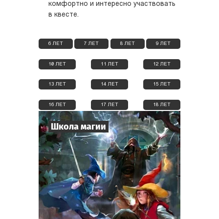
комфортно и интересно участвовать
в квесте.
6 ЛЕТ
7 ЛЕТ
8 ЛЕТ
9 ЛЕТ
10 ЛЕТ
11 ЛЕТ
12 ЛЕТ
13 ЛЕТ
14 ЛЕТ
15 ЛЕТ
16 ЛЕТ
17 ЛЕТ
18 ЛЕТ
Школа магии
6
-
19
Игроков
1-2
ч.
Время игры
Фэнтези
Тематика
Квестория
Тип квеста