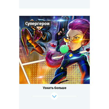
Мы начинаем детективный поединок!
Cыграть
Смотреть сценарий
Супергерои
6
-
36
Игроков
1-1,5
ч.
Время игры
Супергерои
Тематика
Квестория
Тип квеста
Узнать больше