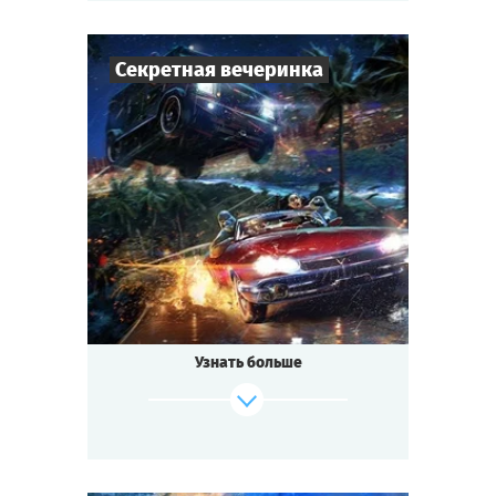
Секретная вечеринка
50
-
150
Игроков
1,5-2
ч.
Время игры
Фантастика
Тематика
Cыграть
Смотреть сценарий
Квестория
Тип квеста
Праздничное открытие Международного
Парка Развлечений!
Звёзды эстрады, мультимиллионеры,
Узнать больше
пресса...
Музыка, флирт, азартные игры!
Но главное — впереди!
Гостям обещают показать находки
с разбившегося НЛО!
Никто пока не догадывается, что гости